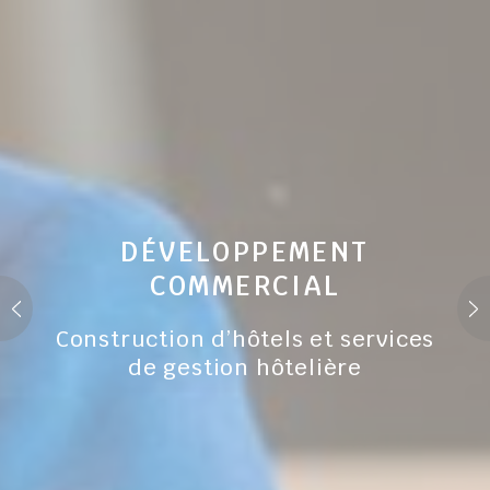
Données des utilisateurs publicitaires
Donnez votre consentement pour l'envoi de données
utilisateur liées à la publicité à Google.
Nom
Fournisseur
Objectif
Durée
_gcl_au
Google
Used for experiments
90
AdSense
with advertisement
jours
efficiency across
websites
DÉVELOPPEMENT
COMMERCIAL
Annonces personnalisées
Construction d’hôtels et services
Donner le consentement à des tiers pour la publicité
de gestion hôtelière
personnalisée
Nom
Fournisseur
Objectif
Durée
_gcl_au
Google
Used for experiments
90
AdSense
with advertisement
jours
efficiency across
websites