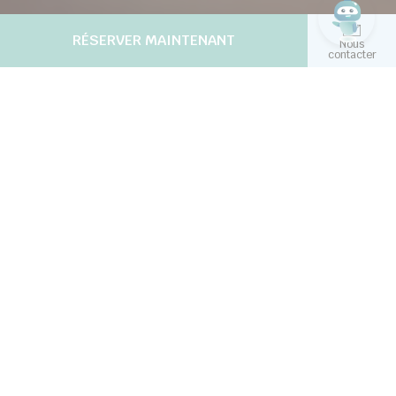
RÉSERVER MAINTENANT
Nous
contacter
NOUS VOUS ACCOMPAGNONS
Gestion hôtelière
Mangalis mobilise l’expertise internationale de son
équipe composée d’experts venant des plus grands
groupes hôteliers internationaux.
Notre bureau régional est situé à Abidjan, capitale
économique de la Côte d’Ivoire et hub de l’Afrique
de l’Ouest.
Nous contacter