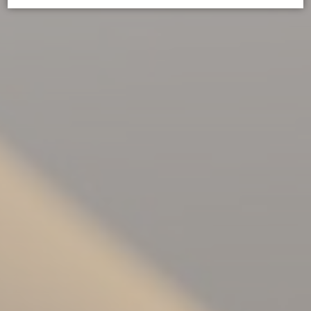
Déclaration de cookie par
d-edge Macaron CMP
. Dernière mise à
jour: 2024-09-16.
Que sont les cookies?
Les cookies sont de petits morceaux d'informations
textuelles qui sont utilisés par le site internet pour améliorer
l'expérience utilisateur. Acceptez tous les cookies ou
choisissez les catégories que vous souhaitez autoriser.
relative aux cookies
Nécessaire
Les cookies nécessaires permettent au site internet de se
comporter correctement en permettant des fonctionnalités
de base telles que les connexions aux zones privées ou la
navigation sur le site.
Il n'y a pas de cookies de ce type.
Préférences
Les cookies de préférence permettent de sauvegarder les