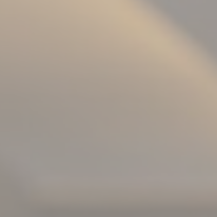
préférences de l'utilisateur pour la prochaine visite. Par
exemple, ils pourraient contenir la langue de l'utilisateur.
Nom
Fournisseur
Objectif
_deCookiesConsentID
D-edge
Remember user's
Cookie
consent on Cookies
Consent
and consent
Identifier.
_deCookiesConsent
D-edge
Remember user's
Cookie
consent on Cookies
Consent
and consent
Identifier.
_deCookiesConsentDeleteKey
D-edge
Remember user's
Cookie
consent on Cookies
Consent
and consent
Identifier.
_deCountryResp
D-edge
Remember user's
Cookie
consent on Cookies
Consent
and consent
Identifier.
fb_cookie_law_consent
D-edge
Remember user's
Cookie
consent on Cookies
Consent
and consent
Identifier.