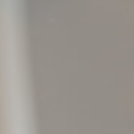
to enhance the
website
performance and
experience
_ga
Google
Google Analytics
2 ans
Analytics
allows user tracking
to enhance the
website
performance and
experience
Marketing et publicités
Les cookies marketing seront principalement utilisés par
des tiers pour créer un profil d'utilisateur afin de suivre son
comportement et ses habitudes sur le Web à des fins de
marketing.
Nom
Fournisseur
Objectif
Durée
_gcl_au
Google
Used for experiments
90
AdSense
with advertisement
jours
efficiency across
websites