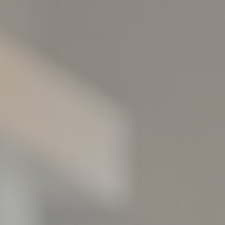
Statistiques
Les cookies de ce type sont utilisés pour collecter des
informations sur le parcours de navigation de l'utilisateur
dans le but d'analyser les statistiques de manière agrégée
afin d'améliorer le site internet.
Nom
Fournisseur
Objectif
Durée
_gid
Google
Google Analytics
24
Analytics
allows user tracking
heures
to enhance the
website
performance and
experience
_ga_L75CGJM0W7
Google
Google Analytics
2 ans
Analytics
allows user tracking
to enhance the
website
performance and
experience
_ga_3R5SJEDWK4
Google
Google Analytics
2 ans
Analytics
allows user tracking