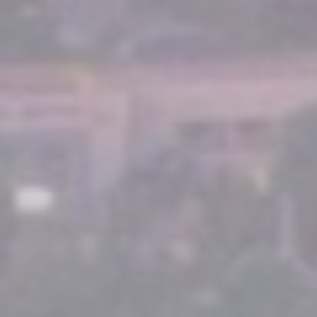
Il n'y a pas de cookies de ce type.
Préférences
Les cookies de préférence permettent de sauvegarder les
préférences de l'utilisateur pour la prochaine visite. Par
exemple, ils pourraient contenir la langue de l'utilisateur.
Nom
Fournisseur
Objectif
_deCookiesConsentID
D-edge
Remember user's
Cookie
consent on Cookies
Consent
and consent
Identifier.
_deCookiesConsent
D-edge
Remember user's
Cookie
consent on Cookies
Consent
and consent
Identifier.
_deCookiesConsentDeleteKey
D-edge
Remember user's
Cookie
consent on Cookies
Consent
and consent
Identifier.
_deCountryResp
D-edge
Remember user's