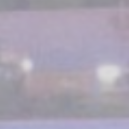
Analytics
allows user tracking
to enhance the
website
performance and
experience
_ga_3R5SJEDWK4
Google
Google Analytics
2 ans
Analytics
allows user tracking
to enhance the
website
performance and
experience
_ga
Google
Google Analytics
2 ans
Analytics
allows user tracking
to enhance the
website
performance and
experience
Marketing et publicités
Les cookies marketing seront principalement utilisés par
des tiers pour créer un profil d'utilisateur afin de suivre son
comportement et ses habitudes sur le Web à des fins de
marketing.