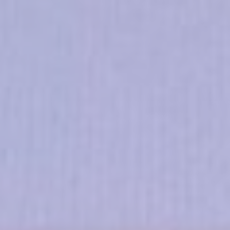
personnalisée
Nom
Fournisseur
Objectif
Durée
_gcl_au
Google
Used for experiments
90
AdSense
with advertisement
jours
efficiency across
websites
Confirmer la sélection
Moins de détails