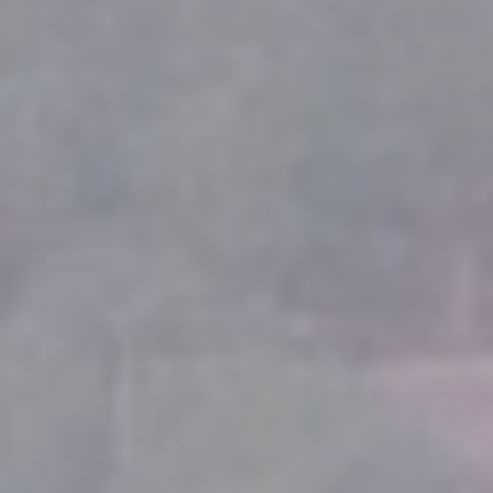
Cookie
consent on Cookies
Consent
and consent
Identifier.
fb_cookie_law_consent
D-edge
Remember user's
Cookie
consent on Cookies
Consent
and consent
Identifier.
Statistiques
Les cookies de ce type sont utilisés pour collecter des
informations sur le parcours de navigation de l'utilisateur
dans le but d'analyser les statistiques de manière agrégée
afin d'améliorer le site internet.
Nom
Fournisseur
Objectif
Durée
_gid
Google
Google Analytics
24
Analytics
allows user tracking
heures
to enhance the
website
performance and
experience
_ga_L75CGJM0W7
Google
Google Analytics
2 ans