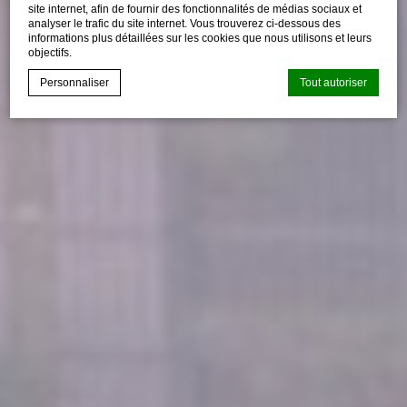
site internet, afin de fournir des fonctionnalités de médias sociaux et
analyser le trafic du site internet. Vous trouverez ci-dessous des
informations plus détaillées sur les cookies que nous utilisons et leurs
objectifs.
Personnaliser
Tout autoriser
Déclaration de cookie par
d-edge Macaron CMP
. Dernière mise à
jour: 2024-09-16.
Que sont les cookies?
Les cookies sont de petits morceaux d'informations
textuelles qui sont utilisés par le site internet pour améliorer
l'expérience utilisateur. Acceptez tous les cookies ou
choisissez les catégories que vous souhaitez autoriser.
relative aux cookies
Nécessaire
Les cookies nécessaires permettent au site internet de se
comporter correctement en permettant des fonctionnalités
de base telles que les connexions aux zones privées ou la
navigation sur le site.