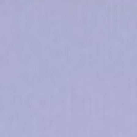
Nom
Fournisseur
Objectif
Durée
_gcl_au
Google
Used for experiments
90
AdSense
with advertisement
jours
efficiency across
websites
Données des utilisateurs publicitaires
Donnez votre consentement pour l'envoi de données
utilisateur liées à la publicité à Google.
Nom
Fournisseur
Objectif
Durée
_gcl_au
Google
Used for experiments
90
AdSense
with advertisement
jours
efficiency across
websites
Annonces personnalisées
Donner le consentement à des tiers pour la publicité