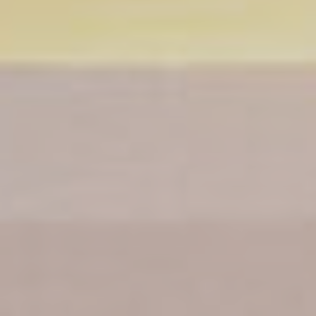
Marketing et publicités
Les cookies marketing seront principalement utilisés par
des tiers pour créer un profil d'utilisateur afin de suivre son
comportement et ses habitudes sur le Web à des fins de
marketing.
Nom
Fournisseur
Objectif
Durée
_gcl_au
Google
Used for experiments
90
AdSense
with advertisement
jours
efficiency across
websites
Données des utilisateurs publicitaires
Donnez votre consentement pour l'envoi de données
utilisateur liées à la publicité à Google.
Nom
Fournisseur
Objectif
Durée
_gcl_au
Google
Used for experiments
90
AdSense
with advertisement
jours