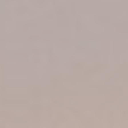
Identifier.
_deCookiesConsentDeleteKey
D-edge
Remember user's
Cookie
consent on Cookies
Consent
and consent
Identifier.
_deCountryResp
D-edge
Remember user's
Cookie
consent on Cookies
Consent
and consent
Identifier.
fb_cookie_law_consent
D-edge
Remember user's
Cookie
consent on Cookies
Consent
and consent
Identifier.
Statistiques
Les cookies de ce type sont utilisés pour collecter des
informations sur le parcours de navigation de l'utilisateur
dans le but d'analyser les statistiques de manière agrégée
afin d'améliorer le site internet.
Nom
Fournisseur
Objectif
Durée