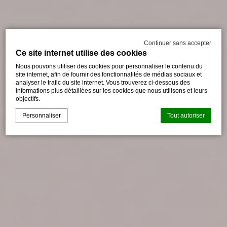
Continuer sans accepter
Ce site internet utilise des cookies
Nous pouvons utiliser des cookies pour personnaliser le contenu du
site internet, afin de fournir des fonctionnalités de médias sociaux et
analyser le trafic du site internet. Vous trouverez ci-dessous des
informations plus détaillées sur les cookies que nous utilisons et leurs
objectifs.
Personnaliser
Tout autoriser
Déclaration de cookie par
d-edge Macaron CMP
. Dernière mise à
jour: 2024-09-16.
Que sont les cookies?
Les cookies sont de petits morceaux d'informations
textuelles qui sont utilisés par le site internet pour améliorer
l'expérience utilisateur. Acceptez tous les cookies ou
choisissez les catégories que vous souhaitez autoriser.
relative aux cookies