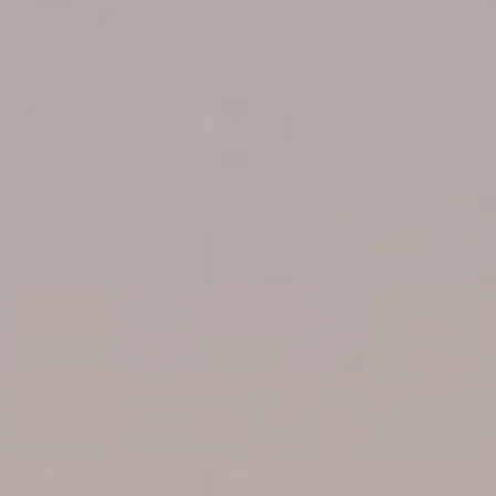
Nécessaire
Les cookies nécessaires permettent au site internet de se
comporter correctement en permettant des fonctionnalités
de base telles que les connexions aux zones privées ou la
navigation sur le site.
Il n'y a pas de cookies de ce type.
Préférences
Les cookies de préférence permettent de sauvegarder les
préférences de l'utilisateur pour la prochaine visite. Par
exemple, ils pourraient contenir la langue de l'utilisateur.
Nom
Fournisseur
Objectif
_deCookiesConsentID
D-edge
Remember user's
Cookie
consent on Cookies
Consent
and consent
Identifier.
_deCookiesConsent
D-edge
Remember user's
Cookie
consent on Cookies
Consent
and consent