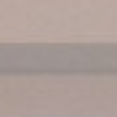
efficiency across
websites
Annonces personnalisées
Donner le consentement à des tiers pour la publicité
personnalisée
Nom
Fournisseur
Objectif
Durée
_gcl_au
Google
Used for experiments
90
AdSense
with advertisement
jours
efficiency across
websites
Confirmer la sélection
Moins de détails