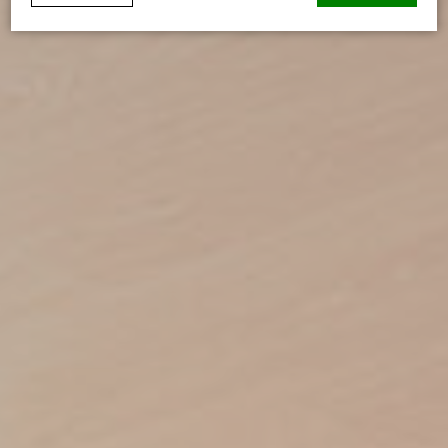
Déclaration de cookie par
d-edge Macaron CMP
. Dernière mise à
jour: 2024-09-16.
Que sont les cookies?
Les cookies sont de petits morceaux d'informations
textuelles qui sont utilisés par le site internet pour améliorer
l'expérience utilisateur. Acceptez tous les cookies ou
choisissez les catégories que vous souhaitez autoriser.
relative aux cookies
Nécessaire
Les cookies nécessaires permettent au site internet de se
comporter correctement en permettant des fonctionnalités
de base telles que les connexions aux zones privées ou la
navigation sur le site.
Il n'y a pas de cookies de ce type.
Préférences