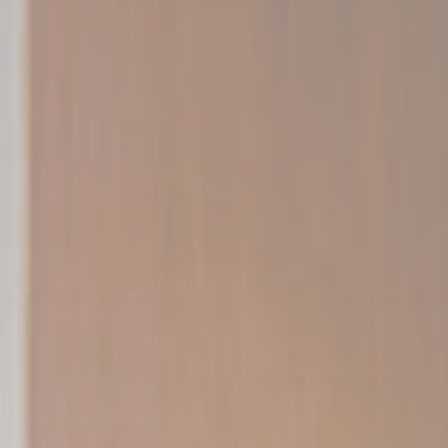
Identifier.
Statistiques
Les cookies de ce type sont utilisés pour collecter des
informations sur le parcours de navigation de l'utilisateur
dans le but d'analyser les statistiques de manière agrégée
afin d'améliorer le site internet.
Nom
Fournisseur
Objectif
Durée
_gid
Google
Google Analytics
24
Analytics
allows user tracking
heures
to enhance the
website
performance and
experience
_ga_L75CGJM0W7
Google
Google Analytics
2 ans
Analytics
allows user tracking
to enhance the
website
performance and
experience
_ga_3R5SJEDWK4
Google
Google Analytics
2 ans