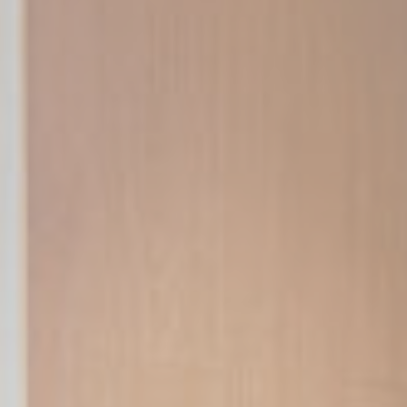
Analytics
allows user tracking
to enhance the
website
performance and
experience
_ga
Google
Google Analytics
2 ans
Analytics
allows user tracking
to enhance the
website
performance and
experience
Marketing et publicités
Les cookies marketing seront principalement utilisés par
des tiers pour créer un profil d'utilisateur afin de suivre son
comportement et ses habitudes sur le Web à des fins de
marketing.
Nom
Fournisseur
Objectif
Durée
_gcl_au
Google
Used for experiments
90
AdSense
with advertisement
jours
efficiency across