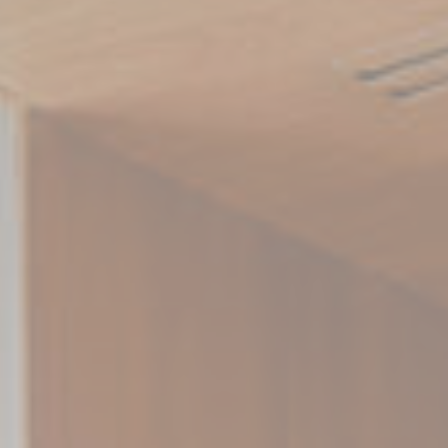
Les cookies de préférence permettent de sauvegarder les
préférences de l'utilisateur pour la prochaine visite. Par
exemple, ils pourraient contenir la langue de l'utilisateur.
Nom
Fournisseur
Objectif
_deCookiesConsentID
D-edge
Remember user's
Cookie
consent on Cookies
Consent
and consent
Identifier.
_deCookiesConsent
D-edge
Remember user's
Cookie
consent on Cookies
Consent
and consent
Identifier.
_deCookiesConsentDeleteKey
D-edge
Remember user's
Cookie
consent on Cookies
Consent
and consent
Identifier.
_deCountryResp
D-edge
Remember user's
Cookie
consent on Cookies
Consent
and consent
Identifier.
fb_cookie_law_consent
D-edge
Remember user's
Cookie
consent on Cookies
Consent
and consent