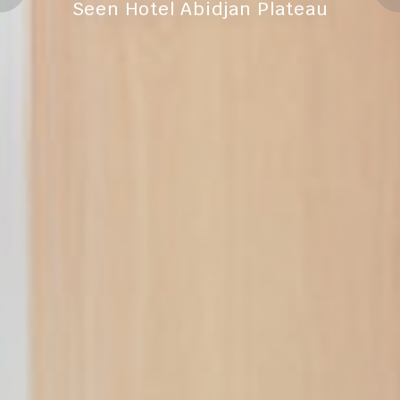
efficiency across
Seen Hotel Abidjan Plateau
websites
Confirmer la sélection
Moins de détails